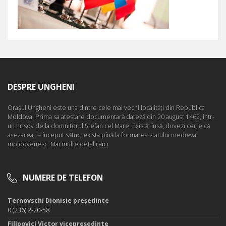
DESPRE UNGHENI
Oraşul Ungheni este una dintre cele mai vechi localităţi din Republica
Moldova. Prima sa atestare documentară dateză din 20 august 1462, într-
un hrisov de la domnitorul Ştefan cel Mare. Există, însă, dovezi certe că
aşezarea, la început sătuc, exista pînă la formarea statului medieval
moldovenesc. Mai multe detalii
aici
.
NUMERE DE TELEFON
Ternovschi Dionisie președinte
0 (236) 2-20-58
Filipovici Victor vicepreședinte