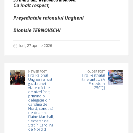
Cu înalt respect,
Președintele raionului Ungheni
Dionisie TERNOVSCHI
luni, 27 aprilie 2026
NEWER POST
OLDER POST
[:ro]Raionul
[:ro]Festivalul
Ungheni a fost
itinerant „USA
gazda unei
Freedom
vizite oficiale
250”[:]
de nivel înalt,
primind o
delegație din
Carolina de
Nord, condusă
de doamna
Elaine Marshall,
Secretar de
Stat în Carolina
de Nord[:]