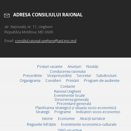
ADRESA CONSILIULUI RAIONAL
str. Naţională, nr. 11, Ungheni
Republica Moldova, MD-3600
Email:
consiliul.raional-ungheni@apl.gov.md
Posturi vacante
Anunțuri
Noutăți
Conducerea raionului
Preşedinte
Vicepreşedinţi
Secretar
Subdiviziuni
Organigrama
Consilieri
Primării
Program de audiente
Contacte
Raionul Ungheni
Evenimente locale
Descrierea generala
Prezentare generală
Planificarea strategică și situația socio-economică
Strategii
Programe
Indicatori socio-economici
Istorie
Economie
Atracții turistice
Regiunile înfrățite
Evenimente economico-culturale
ONG-uri active