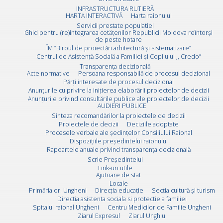
INFRASTRUCTURA RUTIERĂ
HARTA INTERACTIVĂ
Harta raionului
Servicii prestate populatiei
Ghid pentru (re)integrarea cetățenilor Republicii Moldova reîntorși
de peste hotare
ÎM ”Biroul de proiectări arhitectură și sistematizare”
Centrul de Asistență Socială a Familiei și Copilului ,, Credo”
Transparența decizională
Acte normative
Persoana responsabilă de procesul decizional
Părți interesate de procesul decizional
Anunțurile cu privire la inițierea elaborării proiectelor de decizii
Anunțurile privind consultările publice ale proiectelor de decizii
AUDIERI PUBLICE
Sinteza recomandărilor la proiectele de decizii
Proiectele de decizii
Deciziile adoptate
Procesele verbale ale ședințelor Consiliului Raional
Dispozițiile președintelui raionului
Rapoartele anuale privind transparența decizională
Scrie Preşedintelui
Link-uri utile
Ajutoare de stat
Locale
Primăria or. Ungheni
Direcția educație
Secția cultură și turism
Directia asistenta sociala si protectie a familiei
Spitalul raional Ungheni
Centru Medicilor de Familie Ungheni
Ziarul Expresul
Ziarul Unghiul