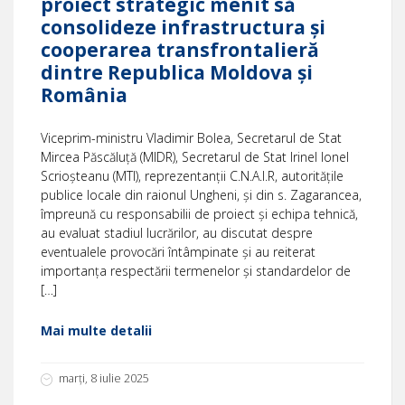
proiect strategic menit să
consolideze infrastructura și
cooperarea transfrontalieră
dintre Republica Moldova și
România
Viceprim-ministru Vladimir Bolea, Secretarul de Stat
Mircea Păscăluță (MIDR), Secretarul de Stat Irinel Ionel
Scrioșteanu (MTI), reprezentanții C.N.A.I.R, autoritățile
publice locale din raionul Ungheni, și din s. Zagarancea,
împreună cu responsabilii de proiect și echipa tehnică,
au evaluat stadiul lucrărilor, au discutat despre
eventualele provocări întâmpinate și au reiterat
importanța respectării termenelor și standardelor de
[…]
Mai multe detalii
marți, 8 iulie 2025