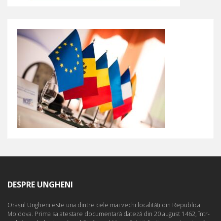
DESPRE UNGHENI
Oraşul Ungheni este una dintre cele mai vechi localităţi din Republica
Moldova. Prima sa atestare documentară dateză din 20 august 1462, într-