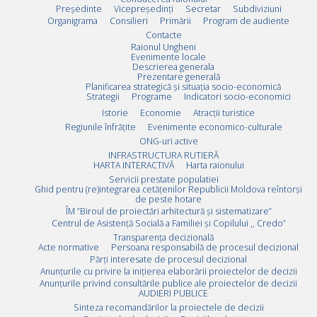
Preşedinte
Vicepreşedinţi
Secretar
Subdiviziuni
Organigrama
Consilieri
Primării
Program de audiente
Contacte
Raionul Ungheni
Evenimente locale
Descrierea generala
Prezentare generală
Planificarea strategică și situația socio-economică
Strategii
Programe
Indicatori socio-economici
Istorie
Economie
Atracții turistice
Regiunile înfrățite
Evenimente economico-culturale
ONG-uri active
INFRASTRUCTURA RUTIERĂ
HARTA INTERACTIVĂ
Harta raionului
Servicii prestate populatiei
Ghid pentru (re)integrarea cetățenilor Republicii Moldova reîntorși
de peste hotare
ÎM ”Biroul de proiectări arhitectură și sistematizare”
Centrul de Asistență Socială a Familiei și Copilului ,, Credo”
Transparența decizională
Acte normative
Persoana responsabilă de procesul decizional
Părți interesate de procesul decizional
Anunțurile cu privire la inițierea elaborării proiectelor de decizii
Anunțurile privind consultările publice ale proiectelor de decizii
AUDIERI PUBLICE
Sinteza recomandărilor la proiectele de decizii