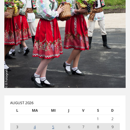
AUGUST 2026
L
MA
MI
J
V
S
D
1
2
3
4
5
6
7
8
9