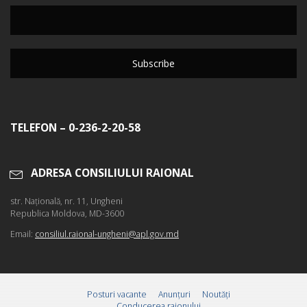
TELEFON – 0-236-2-20-58
ADRESA CONSILIULUI RAIONAL
str. Naţională, nr. 11, Ungheni
Republica Moldova, MD-3600
Email:
consiliul.raional-ungheni@apl.gov.md
Posturi vacante
Anunțuri
Noutăți
Conducerea raionului