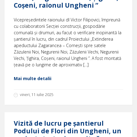
Coșeni, raionul Ungheni ”
Vicepreședintele raionului dl Victor Filipovici, împreună
cu colaboratorii Secţiei construcții, gospodărie
comunală și drumuri, au facut o verificare inopinantă la
șantierul în lucru, din cadrul Proiectului „Extinderea
apeductului Zagarancea – Cornești spre satele
Zăzulenii Noi, Negurenii Noi, Zăzulenii Vechi, Negurenii
Vechi, Țighira, Coșeni, raionul Ungheni ”. A fost montată
țeavă pe o lungime de aproximativ […]
Mai multe detalii
vineri, 11 iulie 2025
Vizită de lucru pe șantierul
Podului de Flori din Ungheni, un