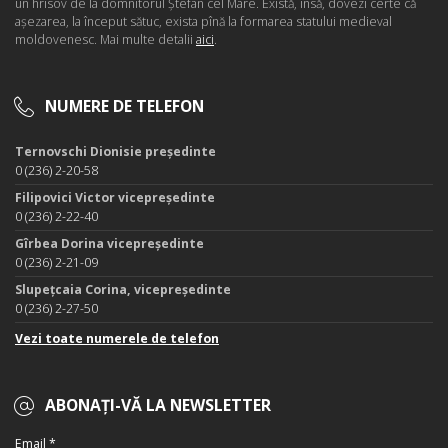
un hrisov de la domnitorul Ştefan cel Mare. Există, însă, dovezi certe că
aşezarea, la început sătuc, exista pînă la formarea statului medieval
moldovenesc. Mai multe detalii
aici
.
NUMERE DE TELEFON
Ternovschi Dionisie președinte
0 (236) 2-20-58
Filipovici Victor vicepreședinte
0 (236) 2-22-40
Gîrbea Dorina vicepreședinte
0 (236) 2-21-09
Slupețcaia Corina, vicepreședinte
0 (236) 2-27-50
Vezi toate numerele de telefon
ABONAȚI-VĂ LA NEWSLETTER
Email *