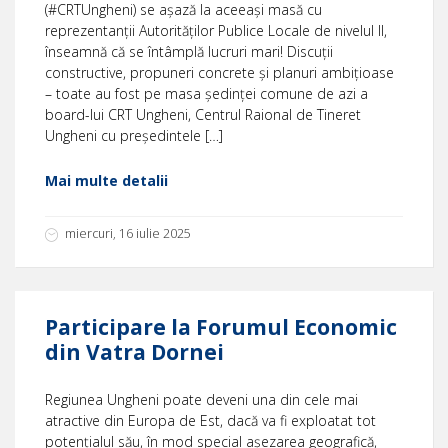
(#CRTUngheni) se așază la aceeași masă cu
reprezentanții Autorităților Publice Locale de nivelul II,
înseamnă că se întâmplă lucruri mari! Discuții
constructive, propuneri concrete și planuri ambițioase
– toate au fost pe masa ședinței comune de azi a
board-lui CRT Ungheni, Centrul Raional de Tineret
Ungheni cu președintele […]
Mai multe detalii
miercuri, 16 iulie 2025
Participare la Forumul Economic
din Vatra Dornei
Regiunea Ungheni poate deveni una din cele mai
atractive din Europa de Est, dacă va fi exploatat tot
potențialul său, în mod special așezarea geografică,