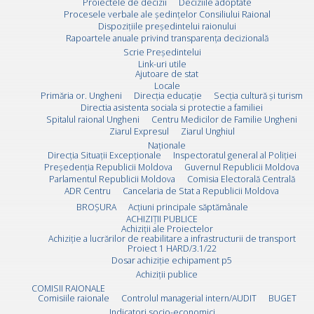
Proiectele de decizii
Deciziile adoptate
Procesele verbale ale ședințelor Consiliului Raional
Dispozițiile președintelui raionului
Rapoartele anuale privind transparența decizională
Scrie Preşedintelui
Link-uri utile
Ajutoare de stat
Locale
Primăria or. Ungheni
Direcția educație
Secția cultură și turism
Directia asistenta sociala si protectie a familiei
Spitalul raional Ungheni
Centru Medicilor de Familie Ungheni
Ziarul Expresul
Ziarul Unghiul
Naționale
Direcţia Situaţii Excepţionale
Inspectoratul general al Poliției
Preşedenţia Republicii Moldova
Guvernul Republicii Moldova
Parlamentul Republicii Moldova
Comisia Electorală Centrală
ADR Centru
Cancelaria de Stat a Republicii Moldova
BROȘURA
Acţiuni principale săptămânale
ACHIZIȚII PUBLICE
Achiziții ale Proiectelor
Achiziție a lucrărilor de reabilitare a infrastructurii de transport
Proiect 1 HARD/3.1/22
Dosar achiziție echipament p5
Achiziții publice
COMISII RAIONALE
Comisiile raionale
Controlul managerial intern/AUDIT
BUGET
Indicatori socio-economici