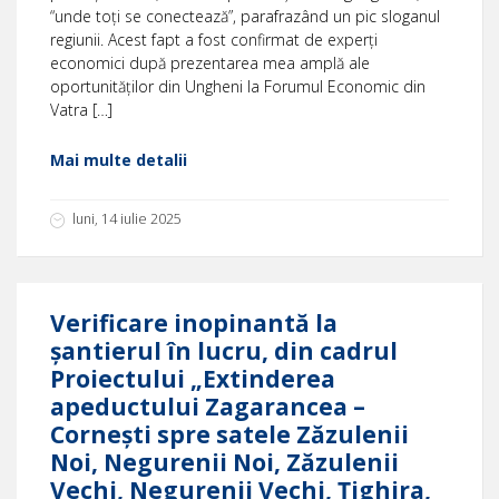
“unde toți se conectează”, parafrazând un pic sloganul
regiunii. Acest fapt a fost confirmat de experți
economici după prezentarea mea amplă ale
oportunităților din Ungheni la Forumul Economic din
Vatra […]
Mai multe detalii
luni, 14 iulie 2025
Verificare inopinantă la
șantierul în lucru, din cadrul
Proiectului „Extinderea
apeductului Zagarancea –
Cornești spre satele Zăzulenii
Noi, Negurenii Noi, Zăzulenii
Vechi, Negurenii Vechi, Țighira,