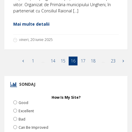
viitor. Organizat de Primăria municipiului Ungheni, în
parteneriat cu Consiliul Raional […]
Mai multe detalii
vineri, 20 iunie 2025
1
…
14
15
16
17
18
…
23
SONDAJ
How Is My Site?
Good
Excellent
Bad
Can Be Improved