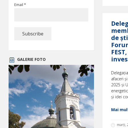
Email *
Deleg
membr
de șt
Forum
FEST,
invest
GALERIE FOTO
Delegația
afaceri ș
2025 și U
energetic
și idei co
Mai mult
marți,