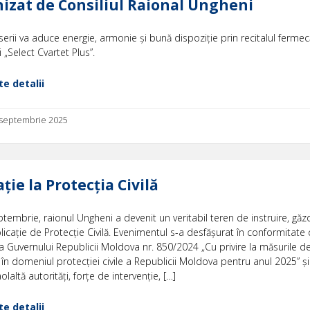
izat de Consiliul Raional Ungheni
serii va aduce energie, armonie și bună dispoziție prin recitalul fermec
 „Select Cvartet Plus”.
e detalii
8 septembrie 2025
ație la Protecția Civilă
tembrie, raionul Ungheni a devenit un veritabil teren de instruire, gă
icație de Protecție Civilă. Evenimentul s-a desfășurat în conformitate 
 Guvernului Republicii Moldova nr. 850/2024 „Cu privire la măsurile d
 în domeniul protecției civile a Republicii Moldova pentru anul 2025” și
laltă autorități, forțe de intervenție, […]
e detalii