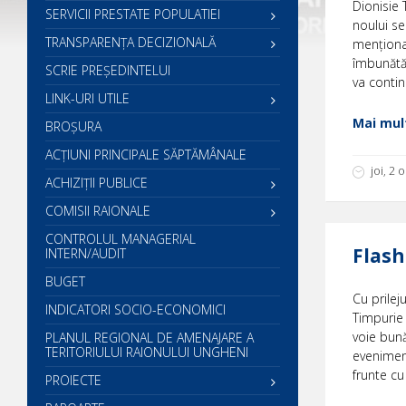
Dionisie 
SERVICII PRESTATE POPULATIEI
noului se
TRANSPARENȚA DECIZIONALĂ
menționat
îmbunătăț
SCRIE PREŞEDINTELUI
va contin
LINK-URI UTILE
Mai mult
BROȘURA
ACŢIUNI PRINCIPALE SĂPTĂMÂNALE
joi, 2
ACHIZIȚII PUBLICE
COMISII RAIONALE
CONTROLUL MANAGERIAL
Flash
INTERN/AUDIT
BUGET
Cu prileju
INDICATORI SOCIO-ECONOMICI
Timpurie 
voie bun
PLANUL REGIONAL DE AMENAJARE A
TERITORIULUI RAIONULUI UNGHENI
eveniment
frunte cu
PROIECTE