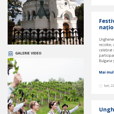
Festi
naţio
Ungheneni
recoltei,
celebrat 
GALERIE VIDEO
participa
Bulgaria 
Mai mult
luni, 
Unghe