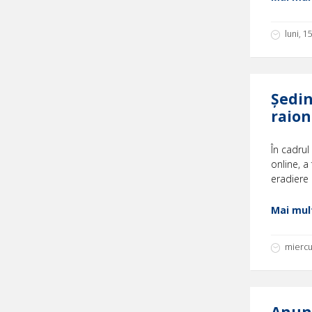
luni, 
Ședin
raion
În cadrul
online, a
eradiere 
Mai mult
miercu
Anun