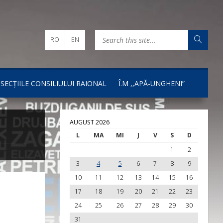
RO
EN
I SECȚIILE CONSILIULUI RAIONAL
Î.M ,,APĂ-UNGHENI”
AUGUST 2026
L
MA
MI
J
V
S
D
1
2
3
4
5
6
7
8
9
10
11
12
13
14
15
16
17
18
19
20
21
22
23
24
25
26
27
28
29
30
31