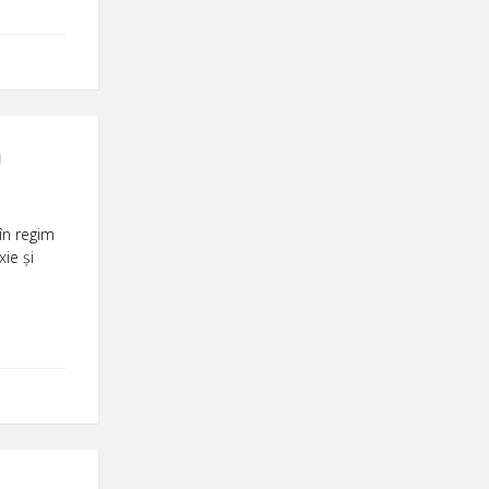
a
în regim
ie și