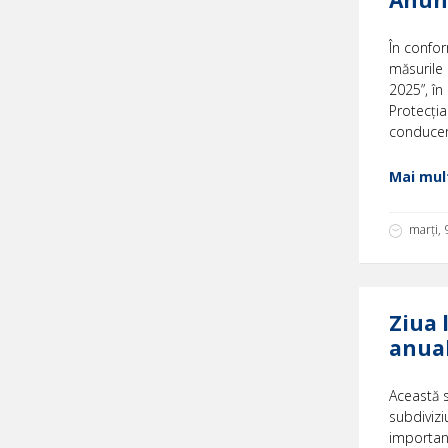
În confor
măsurile 
2025”, în
Protecţia
conducere 
Mai mult
marți,
Ziua 
anual
Această s
subdiviziu
important