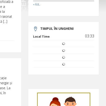
ficială a
« IUL.
le a
i la
l raional
ă […]
TIMPUL ÎN UNGHENI
03:33
Local Time
cație
ergie și
ase. La
, în