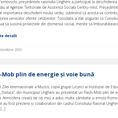
Ternovschi, președintele raionului Ungheni a participat la deschiderea o
diu al Agenției Teritoriale de Asistență Socială Centru–Vest. Președinte
 importanța deschiderii noului sediu, subliniind că acesta va contribu
irea serviciilor oferite cetățenilor. Totodată, a dat asigurări că Consiliu
ua să susțină proiectele din domeniul social, menite să îmbunătățeasc
e detalii
 octombrie 2025
-Mob plin de energie și voie bună
l Zilei Internaționale a Muzicii, copiii grupei Licurici ai Instituției de Edu
„Steluța”, din municipiul Ungheni au prezentat un Flash-Mob plin de en
ă. Atmosfera creată de cei mici a adus multe zâmbete și emoții frumo
 au fost prezenți și colaboratori din cadrul Consiliului Raional Ungheni
 […]