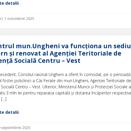
e detalii
ri, 1 octombrie 2025
ntrul mun.Ungheni va funcționa un sediu
n și renovat al Agenției Teritoriale de
ență Socială Centru – Vest
recedent, Consiliul raional Ungheni a oferit în comodat, pe o perioad
ul fostei policlinici a Căii Ferate din mun.Ungheni, Agenției Teritoriale de
 Socială Centru – Vest. Ulterior, Ministerul Muncii și Protecției Sociale 
iv 3 mln lei pentru reparația capitală și dotarea încăperilor respective.
 […]
e detalii
29 septembrie 2025