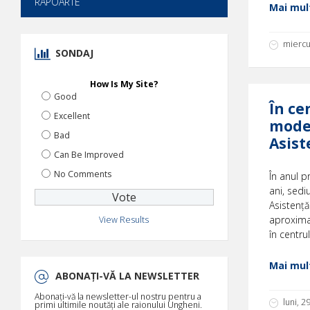
RAPOARTE
Mai mult
miercu
SONDAJ
How Is My Site?
Good
În ce
Excellent
moder
Bad
Asist
Can Be Improved
No Comments
În anul p
ani, sedi
Asistență
aproximat
View Results
în centrul
Mai mult
ABONAȚI-VĂ LA NEWSLETTER
Abonați-vă la newsletter-ul nostru pentru a
luni, 
primi ultimile noutăți ale raionului Ungheni.