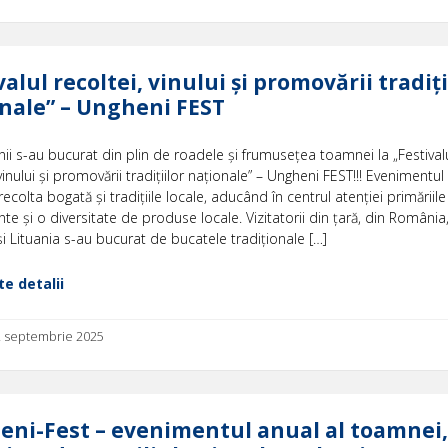
valul recoltei, vinului şi promovării tradiţi
nale” – Ungheni FEST
i s-au bucurat din plin de roadele și frumusețea toamnei la „Festival
 vinului şi promovării tradiţiilor naţionale” – Ungheni FEST!!! Evenimentul
recolta bogată și tradițiile locale, aducând în centrul atenției primăriile
nte și o diversitate de produse locale. Vizitatorii din țară, din România, 
și Lituania s-au bucurat de bucatele tradiționale […]
e detalii
22 septembrie 2025
ni-Fest – evenimentul anual al toamnei,