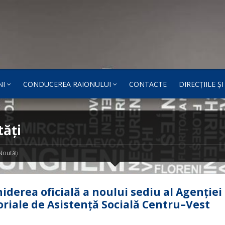
NI
CONDUCEREA RAIONULUI
CONTACTE
DIRECȚIILE Ș
ăți
Noutăți
iderea oficială a noului sediu al Agenției
oriale de Asistență Socială Centru–Vest