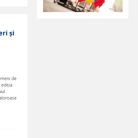
ri și
i
oameni de
 ediția
iul
valoroase