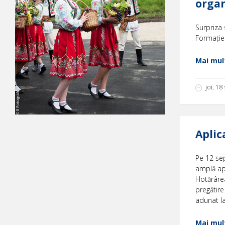
organ
Surpriza 
Formației
Mai mult
joi, 1
Aplic
Pe 12 sep
amplă apl
Hotărârea
pregătire
adunat lao
Mai mult