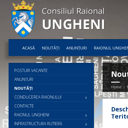
ACASĂ
NOUTĂȚI
ANUNȚURI
RAIONUL UNGHE
POSTURI VACANTE
Nout
ANUNȚURI
Home
NOUTĂȚI
CONDUCEREA RAIONULUI
CONTACTE
Desch
RAIONUL UNGHENI
Terit
INFRASTRUCTURA RUTIERĂ