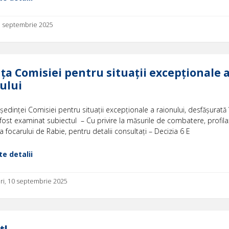
15 septembrie 2025
ța Comisiei pentru situații excepționale 
ului
 ședinței Comisiei pentru situații excepționale a raionului, desfășurată 
 fost examinat subiectul – Cu privire la măsurile de combatere, profilax
а fосаrului de Rabie, pentru detalii consultați – Decizia 6 E
e detalii
ri, 10 septembrie 2025
ţ!