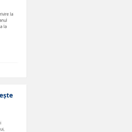
vire la
anul
a la
rește
i
ui,