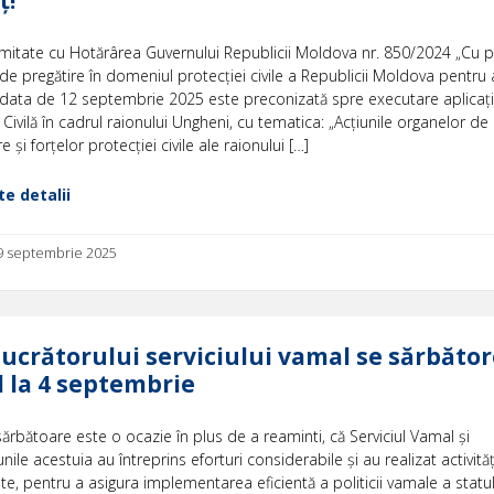
mitate cu Hotărârea Guvernului Republicii Moldova nr. 850/2024 „Cu pri
de pregătire în domeniul protecţiei civile a Republicii Moldova pentru 
 data de 12 septembrie 2025 este preconizată spre executare aplicaţi
 Civilă în cadrul raionului Ungheni, cu tematica: „Acțiunile organelor de
și forțelor protecției civile ale raionului […]
e detalii
 9 septembrie 2025
lucrătorului serviciului vamal se sărbăto
 la 4 septembrie
ărbătoare este o ocazie în plus de a reaminti, că Serviciul Vamal şi
nile acestuia au întreprins eforturi considerabile şi au realizat activităţ
e, pentru a asigura implementarea eficientă a politicii vamale a statul