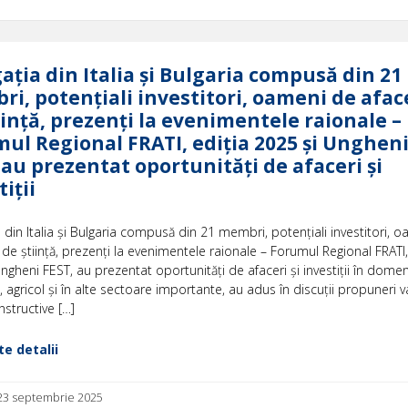
ația din Italia și Bulgaria compusă din 21
i, potențiali investitori, oameni de aface
iință, prezenți la evenimentele raionale –
ul Regional FRATI, ediția 2025 și Unghen
 au prezentat oportunități de afaceri și
iții
 din Italia și Bulgaria compusă din 21 membri, potențiali investitori, 
i de știință, prezenți la evenimentele raionale – Forumul Regional FRATI,
ngheni FEST, au prezentat oportunități de afaceri și investiții în domen
, agricol și în alte sectoare importante, au adus în discuții propuneri 
nstructive […]
e detalii
 23 septembrie 2025