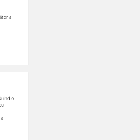
ător al
zduind o
cu
e
 a